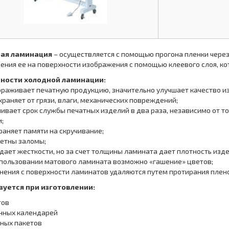
ая ламинация
– осуществляется с помощью прогона пленки чере
ения ее на поверхности изображения с помощью клеевого слоя, ко
ности холодной ламинации:
ораживает печатную продукцию, значительно улучшает качество и
храняет от грязи, влаги, механических повреждений;
чивает срок службы печатных изделий в два раза, независимо от т
;
храняет памяти на скручивание;
метны заломы;
идает жесткости, но за счет толщины ламината дает плотность изд
спользовании матового ламината возможно «гашение» цветов;
знения с поверхности ламинатов удаляются путем протирания плен
зуется при изготовлении:
тов
нных календарей
ных пакетов