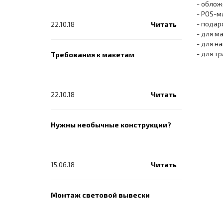
- облож
- POS-м
- подар
22.10.18
Читать
- для м
- для н
- для т
Требования к макетам
22.10.18
Читать
Нужны необычные конструкции?
15.06.18
Читать
Монтаж световой вывески