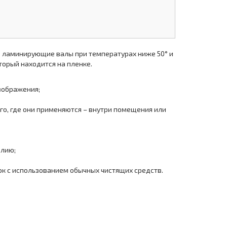
з ламинирующие валы при температурах ниже 50° и
торый находится на пленке.
зображения;
ого, где они применяются – внутри помещения или
елию;
ок с использованием обычных чистящих средств.