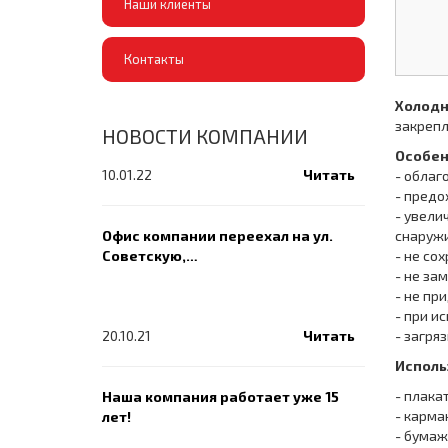
Наши клиенты
Контакты
Холодн
закрепл
НОВОСТИ КОМПАНИИ
Особен
10.01.22
Читать
- облаг
- предо
- увели
Офис компании переехал на ул.
снаружи
Советскую,…
- не со
- не за
- не пр
- при и
20.10.21
Читать
- загря
Исполь
- плака
Наша компания работает уже 15
- карма
лет!
- бумаж